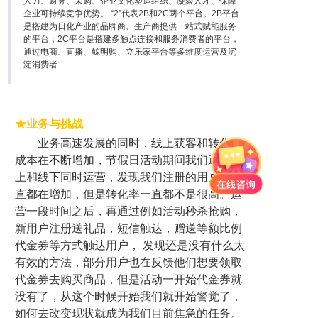
人力、财务、采购、企业文化塑造组织、凝聚人才、保障
企业可持续竞争优势。 “2”代表2B和2C两个平台。2B平台
是搭建为日化产业的品牌商、生产商提供一站式赋能服务
的平台；2C平台是搭建多触点连接和服务消费者的平台，
通过电商、直播、鲸明购、立乐家平台等多维度运营及沉
淀消费者
★
业务与挑战
业务高速发展的同时，
线上获客和转化的
成本在不断增加，
节假日活动期间我们通过线
上和线下同时运营，发现我们注册的用户数一
直都在增加
，但是转化率一直都不是很高。运
营一段时间之后，再通过例如活动
秒杀抢购，
新用户注册送礼品，短信触达，
赠送等额比例
代金券等方式触达用户，
发现还是没有什么太
有效的方法，部分用户也在反馈他们想要领取
代金券去购买商品，但是活动一开始代金券就
没有了，从这个时候开始我们就开始警觉了，
如何去改变现状就成为我们目前焦急的任务。